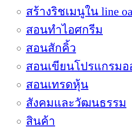
สร้างริชเมนูใน line o
สอนทำไอศกรีม
สอนสักคิ้ว
สอนเขียนโปรแกรมอ
สอนเทรดหุ้น
สังคมและวัฒนธรรม
สินค้า