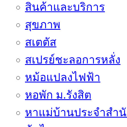
สินค้าและบริการ
สุขภาพ
สเตตัส
สเปรย์ชะลอการหลั่ง
หม้อแปลงไฟฟ้า
หอพัก ม.รังสิต
หาแม่บ้านประจำสำน