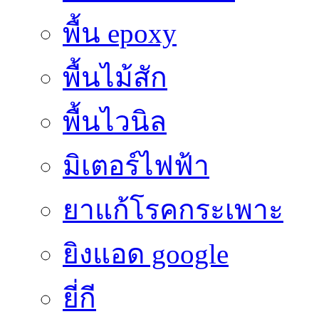
พื้น epoxy
พื้นไม้สัก
พื้นไวนิล
มิเตอร์ไฟฟ้า
ยาแก้โรคกระเพาะ
ยิงแอด google
ยี่กี