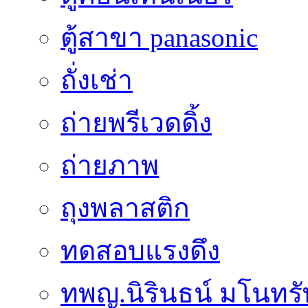
ตู้สาขา panasonic
ถั่งเช่า
ถ่ายพรีเวดดิ้ง
ถ่ายภาพ
ถุงพลาสติก
ทดสอบแรงดึง
ทพญ.นิรินธน์ มโนทรัพย