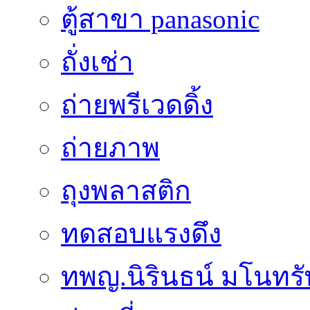
ตู้สาขา panasonic
ถั่งเช่า
ถ่ายพรีเวดดิ้ง
ถ่ายภาพ
ถุงพลาสติก
ทดสอบแรงดึง
ทพญ.นิรินธน์ มโนทรัพย