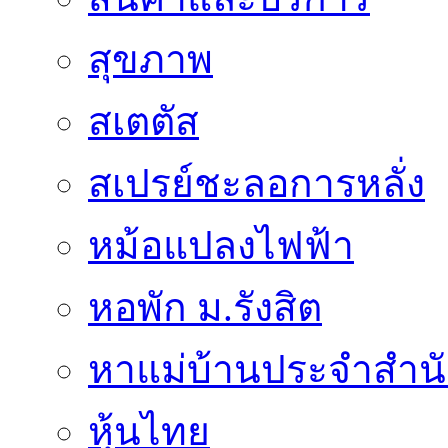
สุขภาพ
สเตตัส
สเปรย์ชะลอการหลั่ง
หม้อแปลงไฟฟ้า
หอพัก ม.รังสิต
หาแม่บ้านประจำสำน
หุ้นไทย