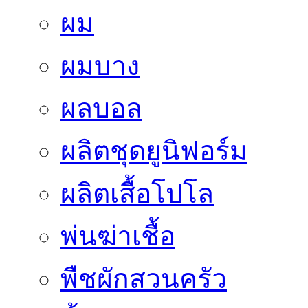
ผม
ผมบาง
ผลบอล
ผลิตชุดยูนิฟอร์ม
ผลิตเสื้อโปโล
พ่นฆ่าเชื้อ
พืชผักสวนครัว