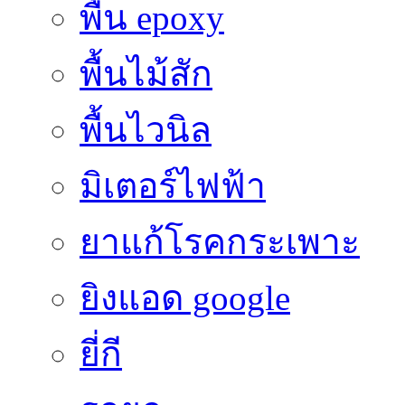
พื้น epoxy
พื้นไม้สัก
พื้นไวนิล
มิเตอร์ไฟฟ้า
ยาแก้โรคกระเพาะ
ยิงแอด google
ยี่กี