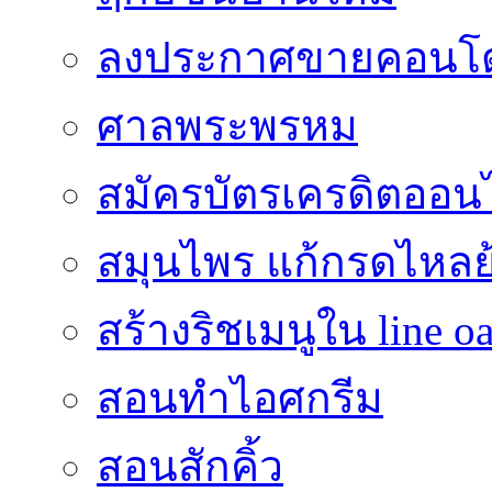
ลงประกาศขายคอนโด
ศาลพระพรหม
สมัครบัตรเครดิตออน
สมุนไพร แก้กรดไหลย
สร้างริชเมนูใน line o
สอนทำไอศกรีม
สอนสักคิ้ว