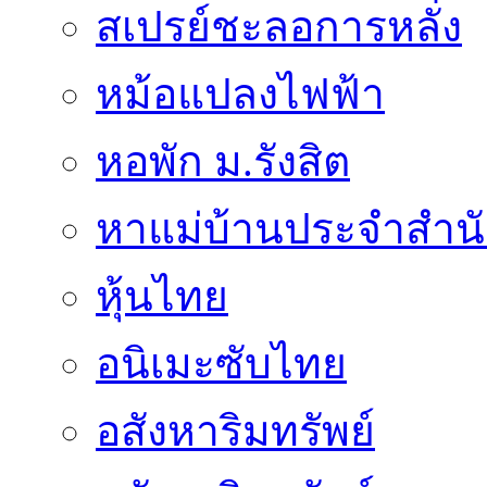
สเปรย์ชะลอการหลั่ง
หม้อแปลงไฟฟ้า
หอพัก ม.รังสิต
หาแม่บ้านประจำสำน
หุ้นไทย
อนิเมะซับไทย
อสังหาริมทรัพย์