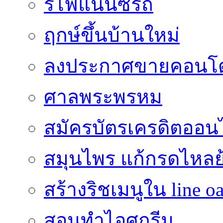
รีไฟแนนซ์รถ
ฤกษ์ขึ้นบ้านใหม่
ลงประกาศขายคอนโด
ศาลพระพรหม
สมัครบัตรเครดิตออน
สมุนไพร แก้กรดไหลย
สร้างริชเมนูใน line o
สอนทำไอศกรีม