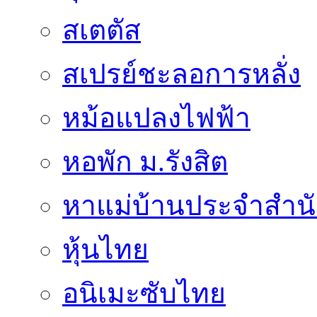
สเตตัส
สเปรย์ชะลอการหลั่ง
หม้อแปลงไฟฟ้า
หอพัก ม.รังสิต
หาแม่บ้านประจำสำน
หุ้นไทย
อนิเมะซับไทย