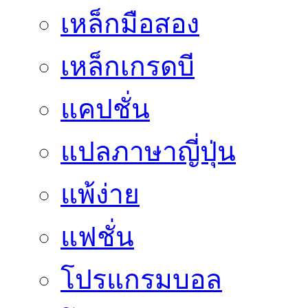
เหล็กมือสอง
เหล็กเกรดบี
แคปชั่น
แปลภาษาญี่ปุ่น
แพ้ง่าย
แฟชั่น
โปรแกรมบอล