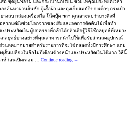
นสอ ชุดยูนิฟอร์ม และกระเป๋านักเรียน ช่วยให้คุณประหยัดเวลา
หาผ่านลิ้นชัก ตู้เสื้อผ้า และถุงเก็บสมบัติของเด็กๆ กระเป๋า
 ยางลบ กล่องเครื่องมือ โน๊ตบุ๊ค ฯลฯ คุณอาจพบว่าบางสิ่งที่
ล้อลากแต่ยังช่วยโลกจากของเสียและลดการตัดต้นไม้เพื่อทำ
ัดเงิน ผู้ปกครองที่กล้าได้กล้าเสียรู้วิธีใช้กลยุทธ์ที่เหมาะ
ป็นกลยุทธ์บางอย่างที่คุณสามารถนำไปใช้เพื่อรับส่วนลดอุปกรณ์
ารรับส่วนลดมากมายสำหรับรายการที่จะใช้ตลอดทั้งปีการศึกษา แถม
้นเปลืองในอีกไม่กี่เดือนข้างหน้าและประหยัดเงินได้มาก วิธีนี้
ปดาห์ก่อนเปิดเทอม …
Continue reading
→