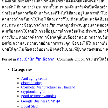
ของคุณและจัดการให้สำเร็จ คุณอาจเริ่มต้นด้วยแผนที่เหมาะสม กา
และเงินได้มาก ร่างโปรแกรมทั้งหมดและค้นหาสิ่งจำเป็นที่คุณจำเ
นักเรียนล้อลากเพื่อค้นหาสิ่งของที่ไม่ได้ใช้และอยู่ในสภาพดี มีโ
สามารถนำกลับมาใช้ใหม่ได้และการรีไซเคิลนั้นเป็นแนวคิดที่ยอด
กระดาษ การซื้ออุปกรณ์การเรียนราคาถูกสำหรับบุตรหลานของคุณไม่
สมเพื่อลดค่าใช้จ่ายในการซื้ออุปกรณ์การเรียนใหม่สำหรับปีการศึ
การเรียน: คุณอาจพิจารณาซื้อวัสดุสิ้นเปลืองจำนวนมากจากบริษัทห
ยังเพิ่มความสะดวกสบายอีกมากเพราะคุณซื้อของได้ในคราวเดียวและไ
ช่วยให้คุณไม่ต้องเร่งรีบอย่างบ้าคลั่งในขณะที่ผู้ปกครองพยา
Posted in
กระเป๋านักเรียนล้อลาก
|
Comments Off
on กระเป๋านักเร
Categories
Anti aging center
cloud hosting
Cosmetic Manufacturer in Thailand
cryptominingfarm
good resume examples
Google Business ปักหมุด
Local SEO