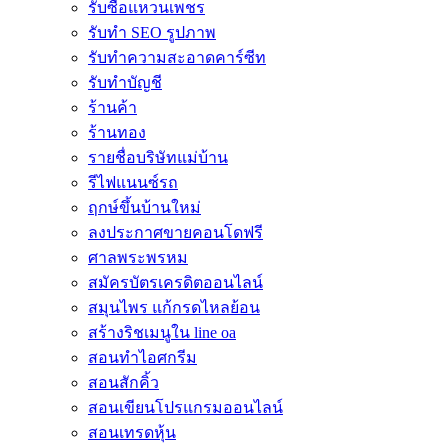
รับซื้อแหวนเพชร
รับทำ SEO รูปภาพ
รับทำความสะอาดคาร์ซีท
รับทำบัญชี
ร้านค้า
ร้านทอง
รายชื่อบริษัทแม่บ้าน
รีไฟแนนซ์รถ
ฤกษ์ขึ้นบ้านใหม่
ลงประกาศขายคอนโดฟรี
ศาลพระพรหม
สมัครบัตรเครดิตออนไลน์
สมุนไพร แก้กรดไหลย้อน
สร้างริชเมนูใน line oa
สอนทำไอศกรีม
สอนสักคิ้ว
สอนเขียนโปรแกรมออนไลน์
สอนเทรดหุ้น