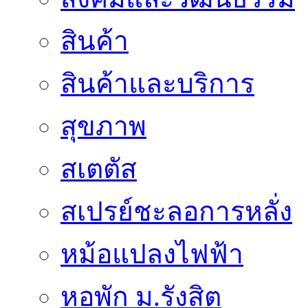
สินค้า
สินค้าและบริการ
สุขภาพ
สเตตัส
สเปรย์ชะลอการหลั่ง
หม้อแปลงไฟฟ้า
หอพัก ม.รังสิต