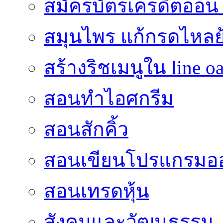
สมัครบัตรเครดิตออน
สมุนไพร แก้กรดไหลย
สร้างริชเมนูใน line o
สอนทำไอศกรีม
สอนสักคิ้ว
สอนเขียนโปรแกรมอ
สอนเทรดหุ้น
สังคมและวัฒนธรรม