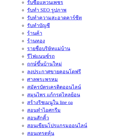
รับซื้อแหวนเพชร
รับทำ SEO รูปภาพ
รับทำความสะอาดคาร์ซีท
รับทำบัญชี
ร้านค้า
ร้านทอง
รายชื่อบริษัทแม่บ้าน
รีไฟแนนซ์รถ
ฤกษ์ขึ้นบ้านใหม่
ลงประกาศขายคอนโดฟรี
ศาลพระพรหม
สมัครบัตรเครดิตออนไลน์
สมุนไพร แก้กรดไหลย้อน
สร้างริชเมนูใน line oa
สอนทำไอศกรีม
สอนสักคิ้ว
สอนเขียนโปรแกรมออนไลน์
สอนเทรดหุ้น