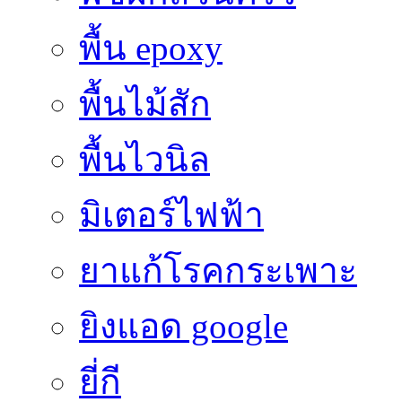
พื้น epoxy
พื้นไม้สัก
พื้นไวนิล
มิเตอร์ไฟฟ้า
ยาแก้โรคกระเพาะ
ยิงแอด google
ยี่กี