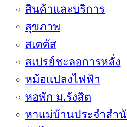
สินค้าและบริการ
สุขภาพ
สเตตัส
สเปรย์ชะลอการหลั่ง
หม้อแปลงไฟฟ้า
หอพัก ม.รังสิต
หาแม่บ้านประจำสำน