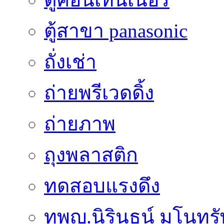
ตู้สาขา panasonic
ถั่งเช่า
ถ่ายพรีเวดดิ้ง
ถ่ายภาพ
ถุงพลาสติก
ทดสอบแรงดึง
ทพญ.นิรินธน์ มโนทรัพย