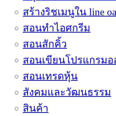
สร้างริชเมนูใน line o
สอนทำไอศกรีม
สอนสักคิ้ว
สอนเขียนโปรแกรมอ
สอนเทรดหุ้น
สังคมและวัฒนธรรม
สินค้า