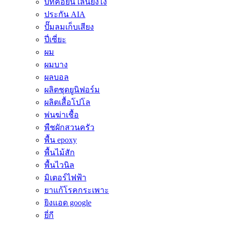
บิทคอยน์ เล่นยังไง
ประกัน AIA
ปั๊มลมเก็บเสียง
ปี่เซี่ยะ
ผม
ผมบาง
ผลบอล
ผลิตชุดยูนิฟอร์ม
ผลิตเสื้อโปโล
พ่นฆ่าเชื้อ
พืชผักสวนครัว
พื้น epoxy
พื้นไม้สัก
พื้นไวนิล
มิเตอร์ไฟฟ้า
ยาแก้โรคกระเพาะ
ยิงแอด google
ยี่กี