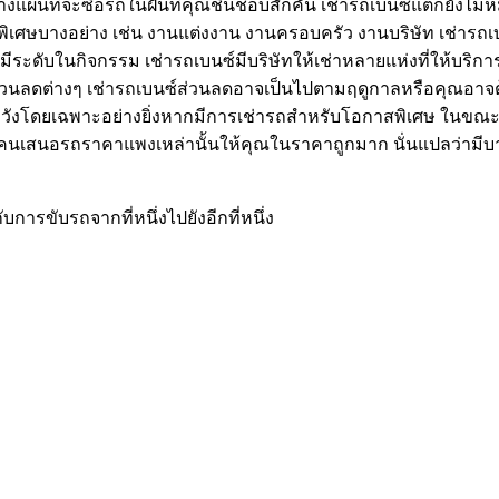
างแผนที่จะซื้อรถในฝันที่คุณชื่นชอบสักคัน เช่ารถเบนซ์แต่ก็ยั
สพิเศษบางอย่าง เช่น งานแต่งงาน งานครอบครัว งานบริษัท เช่
ีระดับในกิจกรรม เช่ารถเบนซ์มีบริษัทให้เช่าหลายแห่งที่ให้บริการ
ส่วนลดต่างๆ เช่ารถเบนซ์ส่วนลดอาจเป็นไปตามฤดูกาลหรือคุณอาจ
มผิดหวังโดยเฉพาะอย่างยิ่งหากมีการเช่ารถสำหรับโอกาสพิเศษ ในข
ีคนเสนอรถราคาแพงเหล่านั้นให้คุณในราคาถูกมาก นั่นแปลว่ามีบางอ
การขับรถจากที่หนึ่งไปยังอีกที่หนึ่ง