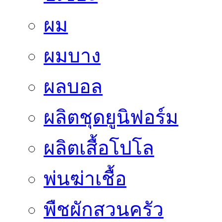
ผม
ผมบาง
ผลบอล
ผลิตชุดยูนิฟอร์ม
ผลิตเสื้อโปโล
พ่นฆ่าเชื้อ
พืชผักสวนครัว