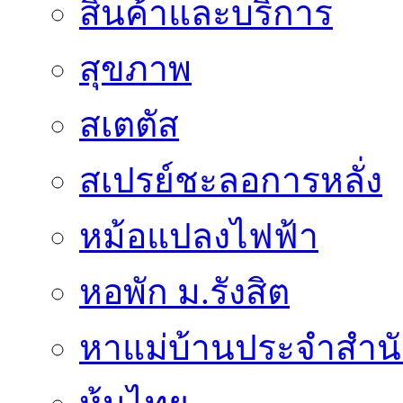
สินค้าและบริการ
สุขภาพ
สเตตัส
สเปรย์ชะลอการหลั่ง
หม้อแปลงไฟฟ้า
หอพัก ม.รังสิต
หาแม่บ้านประจำสำน