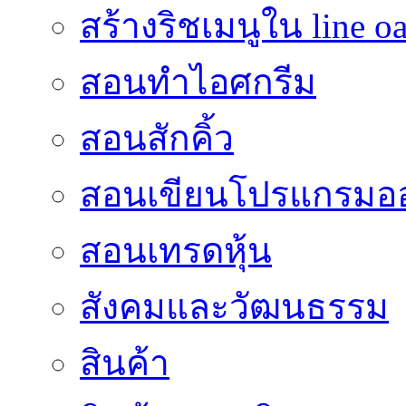
สร้างริชเมนูใน line o
สอนทำไอศกรีม
สอนสักคิ้ว
สอนเขียนโปรแกรมอ
สอนเทรดหุ้น
สังคมและวัฒนธรรม
สินค้า