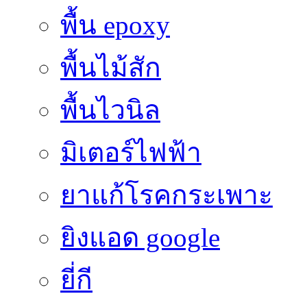
พื้น epoxy
พื้นไม้สัก
พื้นไวนิล
มิเตอร์ไฟฟ้า
ยาแก้โรคกระเพาะ
ยิงแอด google
ยี่กี