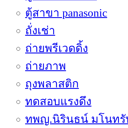
ตู้สาขา panasonic
ถั่งเช่า
ถ่ายพรีเวดดิ้ง
ถ่ายภาพ
ถุงพลาสติก
ทดสอบแรงดึง
ทพญ.นิรินธน์ มโนทรัพย