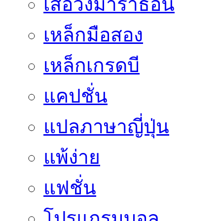
เสื้อวิ่งมาราธอน
เหล็กมือสอง
เหล็กเกรดบี
แคปชั่น
แปลภาษาญี่ปุ่น
แพ้ง่าย
แฟชั่น
โปรแกรมบอล