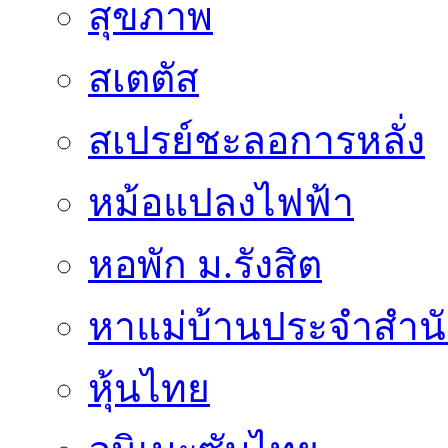
สุขภาพ
สเตตัส
สเปรย์ชะลอการหลั่ง
หม้อแปลงไฟฟ้า
หอพัก ม.รังสิต
หาแม่บ้านประจำสำน
หุ้นไทย