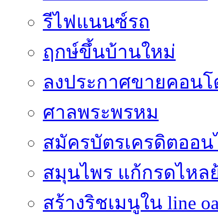
รีไฟแนนซ์รถ
ฤกษ์ขึ้นบ้านใหม่
ลงประกาศขายคอนโด
ศาลพระพรหม
สมัครบัตรเครดิตออน
สมุนไพร แก้กรดไหลย
สร้างริชเมนูใน line o