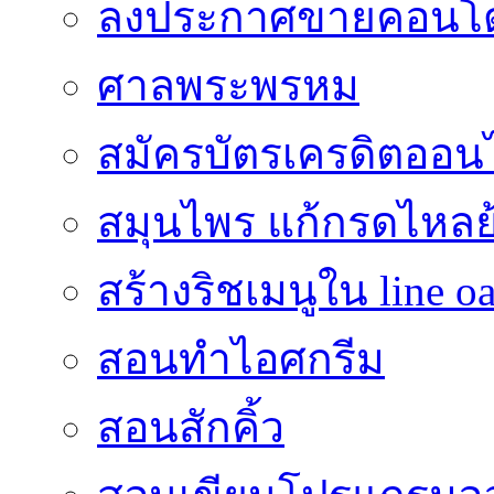
ลงประกาศขายคอนโด
ศาลพระพรหม
สมัครบัตรเครดิตออน
สมุนไพร แก้กรดไหลย
สร้างริชเมนูใน line o
สอนทำไอศกรีม
สอนสักคิ้ว