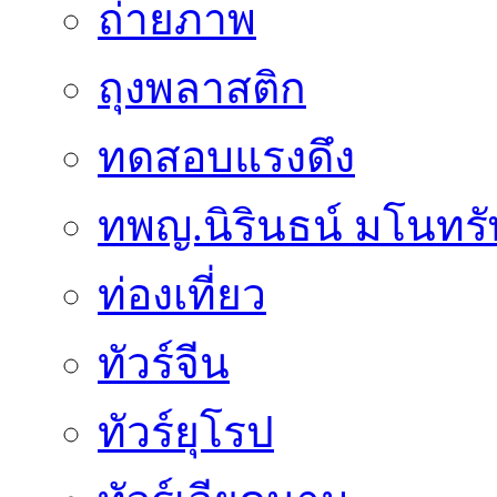
ถ่ายภาพ
ถุงพลาสติก
ทดสอบแรงดึง
ทพญ.นิรินธน์ มโนทรัพย
ท่องเที่ยว
ทัวร์จีน
ทัวร์ยุโรป