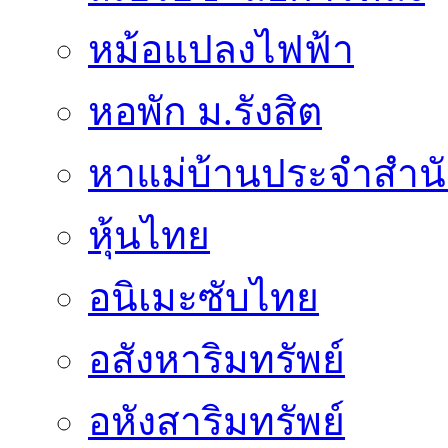
หม้อแปลงไฟฟ้า
หอพัก ม.รังสิต
หาแม่บ้านประจำสำน
หุ้นไทย
อนิเมะซับไทย
อสังหาริมทรัพย์
อหังสาริมทรัพย์