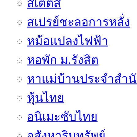
สเตตัส
สเปรย์ชะลอการหลั่ง
หม้อแปลงไฟฟ้า
หอพัก ม.รังสิต
หาแม่บ้านประจำสำน
หุ้นไทย
อนิเมะซับไทย
อสังหาริมทรัพย์