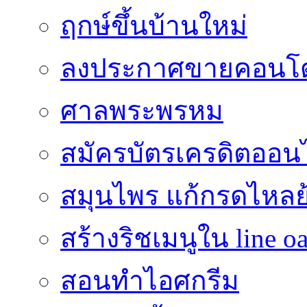
ฤกษ์ขึ้นบ้านใหม่
ลงประกาศขายคอนโด
ศาลพระพรหม
สมัครบัตรเครดิตออน
สมุนไพร แก้กรดไหลย
สร้างริชเมนูใน line o
สอนทำไอศกรีม