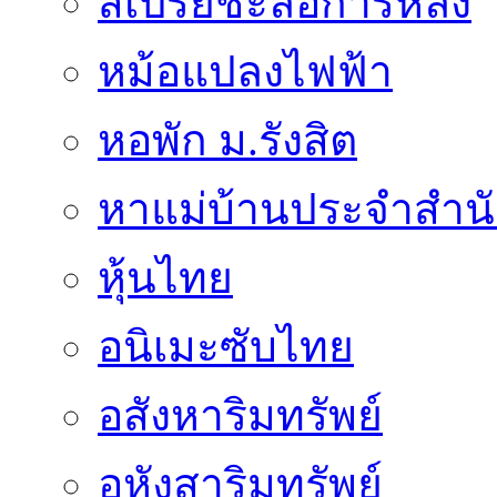
สเปรย์ชะลอการหลั่ง
หม้อแปลงไฟฟ้า
หอพัก ม.รังสิต
หาแม่บ้านประจำสำน
หุ้นไทย
อนิเมะซับไทย
อสังหาริมทรัพย์
อหังสาริมทรัพย์