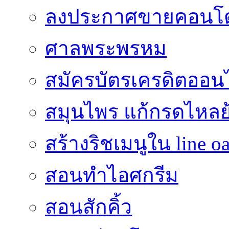
ลงประกาศขายคอนโด
ศาลพระพรหม
สมัครบัตรเครดิตออน
สมุนไพร แก้กรดไหลย
สร้างริชเมนูใน line o
สอนทำไอศกรีม
สอนสักคิ้ว