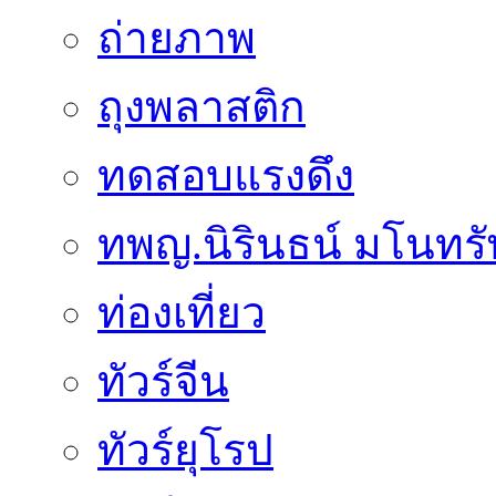
ถ่ายภาพ
ถุงพลาสติก
ทดสอบแรงดึง
ทพญ.นิรินธน์ มโนทรัพย
ท่องเที่ยว
ทัวร์จีน
ทัวร์ยุโรป