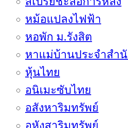
สเปรย์ชะลอการหลั่ง
หม้อแปลงไฟฟ้า
หอพัก ม.รังสิต
หาแม่บ้านประจำสำน
หุ้นไทย
อนิเมะซับไทย
อสังหาริมทรัพย์
อหังสาริมทรัพย์