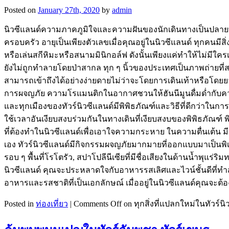
Posted on
January 27th, 2020
by
admin
นิวซีแลนด์ความภาคภูมิใจและความฝันของนักเดินทางเป็นปลายทางที่
ครอบครัว อายุเป็นเพียงตัวเลขเมื่อคุณอยู่ในนิวซีแลนด์ ทุกคนมีสิ
หรือเล่นสกีหิมะหรือสนามมินิกอล์ฟ ดังนั้นเพียงแค่ทำให้ไม่มีใคร
ยังไม่ถูกทำลายโดยป่าสากล ทุก ๆ นิ้วของประเทศเป็นภาพถ่ายที่
สามารถเข้าถึงได้อย่างง่ายดายไม่ว่าจะโดยการเดินเท้าหรือโดยย
การผจญภัย ความโรแมนติกในอากาศชวนให้ฮันนีมูนดื่มด่ำกับควา
และทุกเมืองของทัวร์นิวซีแลนด์มีพิพิธภัณฑ์และวิธีที่ดีกว่าในก
ใช้เวลาอันเงียบสงบร่วมกันในทางเดินที่เงียบสงบของพิพิธภัณฑ์ พ
ที่ต้องทำในนิวซีแลนด์เพื่อเอาใจความกระหาย ในความตื่นเต้น ม
เอง ทัวร์นิวซีแลนด์มีกิจกรรมผจญภัยมากมายที่ออกแบบมาเป็นพิเศษส
รอบ ๆ พื้นที่โรโตรัว, สปาโปลีนีเซียที่มีชื่อเสียงในด้านน้ำพุแร่
นิวซีแลนด์ คุณจะประหลาดใจกับอาหารรสเลิศและไวน์ชั้นดีที่ทำ
อาหารและรสชาติที่เป็นเอกลักษณ์ เมื่ออยู่ในนิวซีแลนด์คุณจะต้อ
Posted in
ท่องเที่ยว
|
Comments Off
on ทุกสิ่งที่แปลกใหม่ในทัวร์นิ