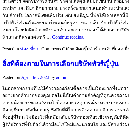
ส่วนต่างๆ จัดกรุ๊ปทัวร์ส่วนตัว ราคาและคุณสมบัติเช่นกัน ตัวอย่
ตกปลา และอื่นๆ อีกมากมาย บางครั้งพวกเขาเสนอคำแนะนำและก
กัน สำหรับโอกาสพิเศษเพิ่มเติม เช่น ฮันนีมูน ที่พักให้เช่าเหล่า
กรุ๊ปทัวร์ส่วนตัวและอพาร์ทเมนต์หรูหราขนาดเล็ก จัดกรุ๊ปทัวร์ส
หนาว โดยปกติแล้วจะมีราคาต่ำและสามารถจองได้ง่ายจากบริษัททัว
นักเล่นสกีครอสคันทรี …
Continue reading
→
Posted in
ท่องเที่ยว
|
Comments Off
on จัดกรุ๊ปทัวร์ส่วนตัวที่ยอด
สิ่งที่ต้องถามในการเลือกบริษัททัวร์ญี่ปุ่น
Posted on
April 3rd, 2023
by
admin
ในอุตสาหกรรมที่ไม่มีคำว่าลองก่อนซื้ออาจเป็นเรื่องยากที่จะทร
อย่างยากลำบากของคุณ ต่อไปนี้เป็นคำถามสำคัญที่คุณควรถามเพื่อช
ความต้องการของเศรษฐกิจที่ถดถอย เหตุการณ์ระหว่างประเทศ ความก
มีอายุยืนยาวยังมีความรู้เชิงลึกที่ดีในการดึงออกมา มีการเจรจ
ตั้งอยู่ที่ไหน ไม่มีอะไรที่เหมือนกับบริษัทท่องเที่ยวเชิงผจญภัยที่คิ
ผู้ให้บริการที่จับต้องได้ว่ามีอะไรใหม่และน่าสนใจ และมีส่วนร