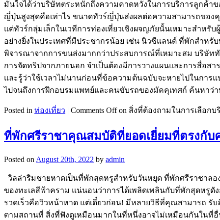
มั่นใจได้ว่าบริษัทตระหนักถึงความคาดหวังในการบริการลูกค้า
ญี่ปุ่นสูงสุดคือเท่าไร ขนาดทัวร์ญี่ปุ่นส่งผลต่อความสามาร
แต่ทัวร์กลุ่มเล็กในเวทีการท่องเที่ยวเชิงผจญภัยนั้นเหมาะสำหร
อย่างยิ่งในประเทศที่มีประชากรน้อย เช่น นิวซีแลนด์ ที่พักสำหรับท
พิจารณาจากการขนส่งมากกว่าประสบการณ์ที่เหมาะสม บริษัททัวร์จัด
การจัดทริปจากภายนอก จำเป็นต้องมีการวางแผนและการสื่อสารอย
และรู้ว่าใช้เวลาไม่นานก่อนที่ข้อความต้นฉบับจะหายไปในการแป
ไปจนถึงการฝึกอบรมแพทย์และคนขับรถของมัคคุเทศก์ ค้นหาว่าบริษ
Posted in
ท่องเที่ยว
|
Comments Off
on สิ่งที่ต้องถามในการเลือกบริษ
ที่พักศรีราชาคุณสมบัติที่ยอดเยี่ยมที่ตรง
Posted on
August 20th, 2022
by
admin
วิลล่าริมชายหาดเป็นที่พักสุดหรูสำหรับวันหยุด ที่พักศรีราชาล
ของทะเลสีฟ้าคราม แน่นอนว่าการได้เพลิดเพลินกับที่พักสุดหรูดังกล่
รวดเร็วคือวิวหน้าหาด แต่เดี๋ยวก่อน! มีหลายวิธีที่คุณสามารถ ร
ตามสถานที่ สิ่งที่ฟังดูเหมือนมากในที่หนึ่งอาจไม่เหมือนกันในท