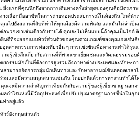
ตีความได้ แต่ยังรวมถึงอาคารสวนสาธารณะสถานที่ท่องเที่ยวอื่น ๆ
ณ สิ่งแรกที่คุณนึกถึงจากการเดินทางครั้งล่าสุดของคุณคือมิตรภาพท
เป็นทางเลือกมืออาชีพในการถ่ายทอดประสบการณ์ในท้องถิ่น ไกด์นำเ
คุณไปยังสถานที่ลับที่ทำให้ทุกเมืองมีความพิเศษ และมันไม่จำเป็น
ต่อพวกเขาเช่นเดียวกับรายได้ คุณจะไม่เห็นแบบนี้ถ้าคุณเป็นไกด์ 
วนตัวยินดีที่จะออกแบบทัวร์ส่วนตัวของคุณตามเกณฑ์ของคุณเองเช
บอุตสาหกรรมการท่องเที่ยวอื่น ๆ การแข่งขันเพื่อหางานทำได้รุ
วามรู้เชิงลึกเกี่ยวกับสถานที่ที่พวกเขาเยี่ยมชมและวัฒนธรรมรอบต
ถาปัตยกรรมมักเป็นที่ต้องการสูงรวมถึงภาษาต่างประเทศและทักษะกา
 คุณสามารถจัดการกลุ่มนักเดินทางและรักษาอารมณ์ขันตลอดเวลาไ
เข้าร่วมและมีความสนุกสนานเช่นกัน โดยปกติแล้วการหางานทำได้โ
ุณจะมีความสำคัญเท่าเทียมกันกับความรู้ของผู้เชี่ยวชาญ นอกจ
ลกำไรแห่งนี้มีวัตถุประสงค์เพื่อปรับปรุงมาตรฐานการชี้นำในอุต
านทำอยู่แล้ว
ทัวร์อังกฤษส่วนตัว