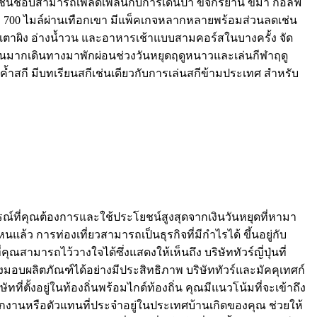
ชื่นชอบสามารถเพลิดเพลินกับการเดินป่า ขี่จักรยาน ขี่ม้า กอล์ฟ
700 ไมล์ผ่านเทือกเขา มีแพ็คเกจหลากหลายพร้อมส่วนลดเช่น
เล่น เตาผิง อ่างน้ำวน และอาหารเช้าแบบสามคอร์สในบางครั้ง จัด
จำนวนมากเดินทางมาพักผ่อนช่วงวันหยุดฤดูหนาวและเล่นกีฬาฤดู
้ำสกี มีบทเรียนสกีเช่นเดียวกับการเล่นสกีข้ามประเทศ สำหรับ
ารณ์ที่คุณต้องการและใช้ประโยชน์สูงสุดจากเงินวันหยุดที่หามา
้ว การท่องเที่ยวสามารถเป็นธุรกิจที่มีกำไรได้ ขึ้นอยู่กับ
มารถไว้วางใจได้ซึ่งแสดงให้เห็นถึง บริษัททัวร์ญี่ปุ่นที่
งมอบผลิตภัณฑ์ได้อย่างมีประสิทธิภาพ บริษัททัวร์และมัคคุเทศก์
ษัทที่ตั้งอยู่ในท้องถิ่นพร้อมไกด์ท้องถิ่น คุณมีแนวโน้มที่จะเข้าถึง
พนักงานหรือตัวแทนที่ประจำอยู่ในประเทศบ้านเกิดของคุณ ช่วยให้