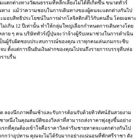
่างทางวัฒนธรรมที่หลีกเลี่ยงไม่ได้ที่เกิดขึ้น ขนาดทัวร์
ณเดินทาง แม้ว่าความชอบในการเดินทางของผู้คนจะแตกต่างกันไป
อิสระมอบสิทธิประโยชน์ในการฝากโลจิสติกส์ไว้กับคนอื่น โดยเฉพาะ
ายุไม่เกิน 12 ปีเท่านั้น ทำให้กลุ่มใหญ่เลือกกำหนดการเดินทางโดย
ย ๆ คน บริษัททัวร์ญี่ปุ่นจะว่าจ้างผู้รับเหมาช่วงในการดำเนิน
เป็นผู้รับผิดชอบประสบการณ์ของคุณ เราทุกคนเล่นเกมกระซิบ
จบ ตั้งแต่การยืนยันเงินฝากของคุณไปจนถึงรายการบรรจุหีบห่อ
งราบรื่น
หาด ลองนึกภาพตื่นเช้าและรับการต้อนรับด้วยทิวทัศน์อันสวยงาม
ราชาหนึ่งในคุณสมบัติของวิลล่าที่สามารถส่งราคาพุ่งสูงขึ้นอย่าง
สิ่งแรกที่คุณต้องเข้าใจคือราคาวิลล่าริมชายหาดจะแตกต่างกันไป
รมากกว่าอุปทาน คุณจะไม่ได้รับมากอย่างแน่นอนที่พักศรีราชา ดัง