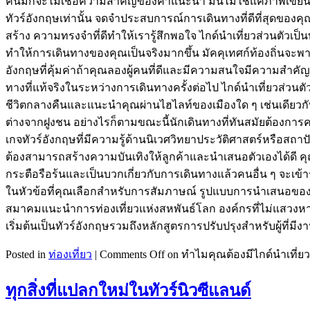
คนมักจะไม่เชื่อความสำคัญของคำแนะนำ มันไม่ใช่แค่ภาพเขียนที่
ทัวร์อังกฤษเท่านั้น จดจำประสบการณ์การเดินทางที่ดีที่สุดของคุ
สร้าง ความทรงจำที่ดีทำให้เรารู้สึกพอใจ ไกด์นำเที่ยวส่วนตัว
ทำให้การเดินทางของคุณเป็นจริงมากขึ้น มัคคุเทศก์ท้องถิ่นจะพา
อังกฤษที่คุ้มค่าถ้าคุณลองผู้คนที่ดีและมีความสนใจมีความสำคัญ
ทางที่แท้จริงในระหว่างการเดินทางครั้งต่อไป ไกด์นำเที่ยวส่
ชีวิตกลางคืนและแนะนำคุณผ่านไฮไลท์ของเมืองใด ๆ เช่นเดียวกั
ต่างจากฝูงชน อย่างไรก็ตามขณะนี้นักเดินทางที่ทันสมัยต้องการค
เกจทัวร์อังกฤษที่มีความรู้ด้านนิเวศวิทยาประวัติศาสตร์หรือส
ต้องสามารถสร้างความบันเทิงให้ลูกค้าและนำเสนอตัวเองได้ดี
กระตือรือร้นและเป็นบวกเกี่ยวกับการเดินทางแล้วคนอื่น ๆ จะ
ในหัวข้อที่คุณเลือกสำหรับการสัมภาษณ์ รูปแบบการนำเสนอของค
สมาคมแนะนำการท่องเที่ยวแห่งสหพันธ์โลก องค์กรที่ไม่แสวงหาผ
เริ่มต้นเป็นทัวร์อังกฤษรวมถึงหลักสูตรการปรับปรุงสำหรับผู้ที่มีง
Posted in
ท่องเที่ยว
|
Comments Off
on ทำไมคุณต้องมีไกด์นำเที่ยว
ทุกสิ่งที่แปลกใหม่ในทัวร์นิวซีแลนด์