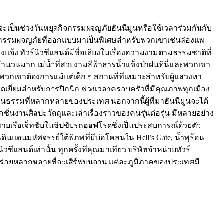
าจะเป็นช่วงวันหยุดกิจกรรมผจญภัยฮันนีมูนหรือใช้เวลาร่วมกันกับ
ยังมีกิจกรรมผจญภัยที่ออกแบบมาเป็นพิเศษสำหรับพวกเขาเช่นล่องแพ
างแจ้ง ทัวร์นิวซีแลนด์มีชื่อเสียงในเรื่องความงามตามธรรมชาติที่
จำนวนมากแม่น้ำที่สวยงามสีฟ้าธารน้ำแข็งป่าฝนที่นี่และพวกเขา
พวกเขาต้องการแม้แต่เด็ก ๆ สถานที่ที่เหมาะสำหรับผู้แสวงหา
ยี่ยมสำหรับการปิกนิก ช่วงเวลาครอบครัวที่มีคุณภาพทุกเมือง
บวัฒนธรรมที่หลากหลายของประเทศ นอกจากนี้ผู้ที่มาฮันนีมูนจะได้
ชั่นงานศิลปะวัตถุและเล่าเรื่องราวของคนรุ่นต่อรุ่น มีหลายอย่าง
พายเรือเจ็ทซับในซิปขับรถออฟโรดซึ่งเป็นประสบการณ์ด้วยตัว
ดินแดนมหัศจรรย์ใต้พิภพที่มีบ่อโคลนใน Hell’s Gate, น้ำพุร้อน
ซีแลนด์เท่านั้น ทุกครั้งที่คุณมาเที่ยว บริษัทจำหน่ายทัวร์
มอร่อยหลากหลายที่จะเสิร์ฟบนจาน แต่ละภูมิภาคของประเทศมี