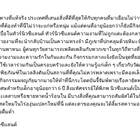
แท้จริง ประเทศที่เสนอสิ่งที่ดีที่สุดให้กับทุกคนที่มาเยือนไม่ว่
่งที่ต้องทำที่นี่ไม่ว่าจะแก่หรือหนุ่ม แม้แต่คนที่อายุน้อยกว่าก็
เบื่อในทัวร์นิวซีแลนด์ ทัวร์นิวซีแลนด์ความงามที่ไม่ถูกแตะต้องกล
สวยงามที่จะนำกลับบ้านเป็นความทรงจำ มีภูเขาที่ปกคลุมด้วยหิมะ
านพาหนะ ผู้คนทุกวัยสามารถเพลิดเพลินกับพวกเขาในทุกวิถีทางที่
มงามและความรักในกันและกัน กิจกรรมกลางแจ้งยังเป็นจุดที่ยอดเ
ารใช้เวลาร่วมกันเป็นครอบครัวและยังให้ความรู้แก่เด็ก ๆ เกี่ยวกั
ิพิธภัณฑ์ในเวลลิงตันเป็นสถานที่ที่คุณไม่ควรพลาดเพราะมีคอลเล็ก
ีกิจกรรมผจญภัยมากมายให้ทำที่นี่กระโดดบันจี้จัมพ์พายเรือคายัค
ำหรับเด็กอายุน้อยกว่า 6 ปี สิ่งมหัศจรรย์ใต้พิภพ นิวซีแลนด์เป็น
ริมทะเลสาบหรือชายหาดน้ำร้อนใน มีบางสิ่งที่คุณสามารถสัมผัสได้ในนิว
สดใหม่ในไร่องุ่นแปลกใหม่ที่นี่ แต่ละตาของคุณจะได้ลิ้มรสควา
งดื่มด่ำ
วซีแลนด์