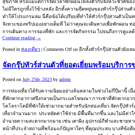
สุขภาพ หรือแม้แต่การจัดเวลาพักผ่อนให้ลงตัวกับจังหวะชีวิตของ
ไม่มีใครถูกทิ้งไว้ข้างหลัง อีกทั้งความยืดหยุ่นของทัวร์กรุ๊ปส
ทำให้โปรแกรมล่ม นี่คือข้อได้เปรียบที่ทำให้ทัวร์กรุ๊ปส่วนตั
จังหวะของทริปเองอย่างเต็มที่ ไม่ว่าคุณจะเดินทางเพื่อพักผ่อน ท
การเดินทาง การจองที่พัก และการจัดกิจกรรม ไปจนถึงการดูแลด
Continue reading
→
Posted in
ท่องเที่ยว
|
Comments Off
on อีกทั้งทัวร์กรุ๊ปส่วนตัวยัง
จัดกรุ๊ปทัวร์ส่วนตัวที่ยอดเยี่ยมพร้อมบริกา
Posted on
July 25th, 2023
by
admin
การท่องเที่ยวได้รับความนิยมอย่างล้นหลามในช่วงไม่กี่ปีมานี้ เนื่
ที่พักตากอากาศจึงกลายเป็นกระแสโฆษณา การเช่าที่พักตากอากาศ
โคโลราโดมีที่พักให้เช่ามากมายสำหรับนักท่องเที่ยว จัดกรุ๊ปท
เที่ยวจำนวนมาก ประหยัดค่าใช้จ่าย มีพื้นที่มากขึ้น และไม่มีค่าใ
อำนวยความสะดวกมากมาย เช่น เตาผิง อุปกรณ์กีฬาและชายหาด แล
หน้าที่ประจำสถานที่พร้อมแก้ปัญหาใดๆ ที่คุณประสบ บางทีข้อดีหล