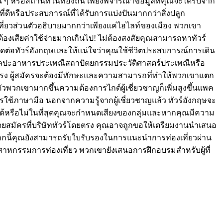
 หรือสถานที่ในท้องถิ่น เพียงพิจารณาข้อมูลที่คุณจะได้รับจาก
ี่ดีหรือประสบการณ์ที่ได้รับการแบ่งปันมากกว่าสิ่งปลูก
ที่ยวส่วนตัวอธิบายมากกว่าเพียงแค่ไฮไลท์ของเมือง พวกเขา
ต้องเสียค่าใช้จ่ายมากเกินไป! ไม่ต้องสงสัยคุณสามารถหาทัวร์
ติดต่อทัวร์อังกฤษและให้แน่ใจว่าคุณใช้ชีวิตประสบการณ์การเดิน
่นศิลปะอาหารประเพณีสถาปัตยกรรมประวัติศาสตร์ประเพณีหรือ
นแรง ผู้สมัครจะต้องมีทักษะและความสามารถที่ทำให้พวกเขาแตก
ัวพวกเขามากขึ้นความต้องการไกด์ผู้เชี่ยวชาญก็เพิ่มสูงขึ้นแพค
รใช้ภาษามือ นอกจากความรู้จากผู้เชี่ยวชาญแล้ว ทัวร์อังกฤษจะ
ด้หรือไม่ในที่สุดคุณจะกำหนดเสียงของกลุ่มและหากคุณมีความ
ดยสมัครที่บริษัททัวร์โดยตรง คุณอาจถูกขอให้เตรียมงานนำเสนอ
ากนี้คุณยังสามารถรับใบรับรองในการแนะนำการท่องเที่ยวผ่าน
สาหกรรมการท่องเที่ยว พวกเขายังเสนอการฝึกอบรมสำหรับผู้ที่