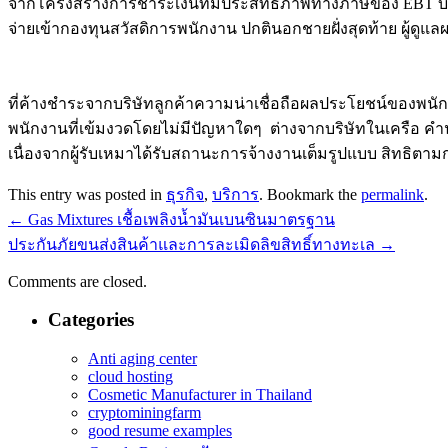
จากโครงสร้างการชำระเงินที่มีประสิทธิภาพทางภาษีของ EBT บริษั
จ่ายเข้ากองทุนสวัสดิการพนักงาน ปกตินอกชายฝั่งสุดท้าย ผู้ดูแ
ที่ค้างชำระจากบริษัทลูกค้าความน่าเชื่อถือผลประโยชน์ของพนักง
พนักงานที่เข้มงวดโดยไม่มีปัญหาใดๆ ต่างจากบริษัทในเครือ ค
เนื่องจากผู้รับเหมาได้รับสถานะการจ้างงานเต็มรูปแบบ สิทธิ
This entry was posted in
ธุรกิจ
,
บริการ
. Bookmark the
permalink
.
←
Gas Mixtures เชื้อเพลิงน้ำมันเบนซินมาตรฐาน
ประกันภัยขนส่งสินค้าและการละเมิดลิขสิทธิ์ทางทะเล
→
Comments are closed.
Categories
Anti aging center
cloud hosting
Cosmetic Manufacturer in Thailand
cryptominingfarm
good resume examples